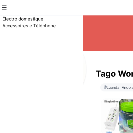
Électro domestique
Accessoires e Téléphone
Tago Wor
Luanda, Angol
Électro
Access
domestique
e
Téléph