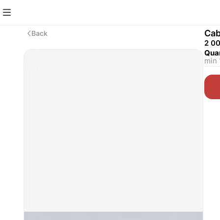
Cab
Back
2 0
Quan
min 