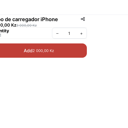
o de carregador iPhone
00,00 Kz
3 000,00 Kz
tity
–
+
1
Add
2 000,00 Kz